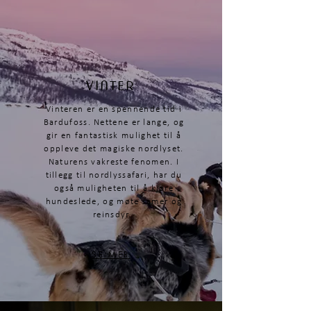
VINTER
Vinteren er en spennende tid i
Bardufoss. Nettene er lange, og
gir en fantastisk mulighet til å
oppleve det magiske nordlyset.
Naturens vakreste fenomen. I
tillegg til nordlyssafari, har du
også muligheten til å kjøre
hundeslede, og møte samer og
reinsdyr.
SE MER