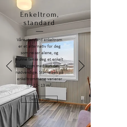
Enkeltrom,
standard
Våre standard enkeltrom
er et alternativ for deg
som reiser alene, og
kunne tenke deg et enkelt
lite rom med kun det
nødvendige. Størrelsen på
enkeltrommene varierer
fra 12 - 13 m².
Bestill rom