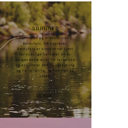
SOMMER
Sommeren og midnattsolen i
Bardufoss, må oppleves.
Bardufoss er blant annet kjent
for nydelige fjellturer, en av
Norges beste elver for laksefiske
og aktiviteter som hundekjøring
og hesteridning. Velkommen på
besøk.
SE MER