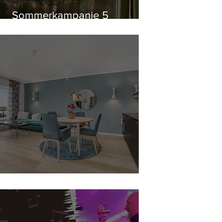
Sommerkampanje 5
overnattinger
Book hele hotellet