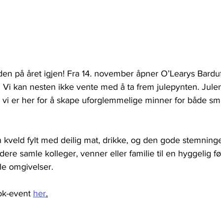
den på året igjen! Fra 14. november åpner O’Learys Bardu
 Vi kan nesten ikke vente med å ta frem julepynten. Julen 
vi er her for å skape uforglemmelige minner for både sm
 en kveld fylt med deilig mat, drikke, og den gode stemnin
 dere samle kolleger, venner eller familie til en hyggelig fø
le omgivelser.
ok-event 
her
.