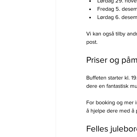
Lørdag 29. nov
Fredag 5. dese
Lørdag 6. desem
Vi kan også tilby and
post.
Priser og på
Buffeten starter kl. 
dere en fantastisk mul
For booking og mer in
å hjelpe dere med å p
Felles julebor