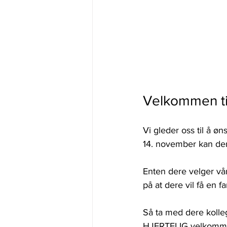
Velkommen til
Vi gleder oss til å ø
14. november kan der
Enten dere velger vår 
på at dere vil få en f
Så ta med dere kollege
HJERTELIG velkommen 