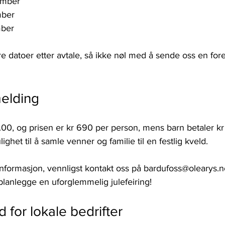
ember
mber
ber 
re datoer etter avtale, så ikke nøl med å sende oss en for
melding
19.00, og prisen er kr 690 per person, mens barn betaler kr
ighet til å samle venner og familie til en festlig kveld.
formasjon, vennligst kontakt oss på bardufoss@olearys.no.
lanlegge en uforglemmelig julefeiring! 
d for lokale bedrifter