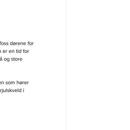
foss dørene for 
er en tid for 
å og store 
gen som hører 
rjulskveld i 