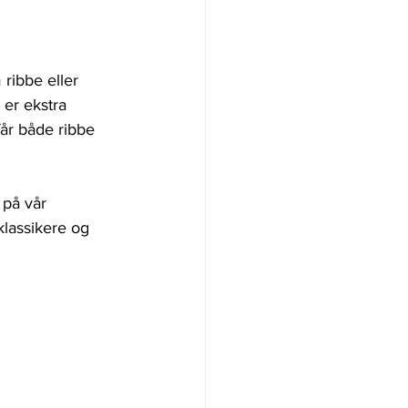
ribbe eller 
 er ekstra 
får både ribbe 
 på vår 
klassikere og 