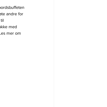
ebordsbuffeten 
øte andre for 
il 
pakke med 
 Les mer om 