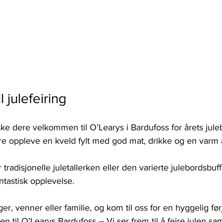
 julefeiring
nske dere velkommen til O’Learys i Bardufoss for årets jul
e oppleve en kveld fylt med god mat, drikke og en varm
tradisjonelle juletallerken eller den varierte julebordsbuffe
antastisk opplevelse. 
r, venner eller familie, og kom til oss for en hyggelig før
til O’Learys Bardufoss – Vi ser frem til å feire julen 