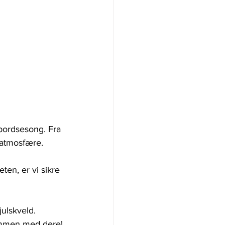
ebordsesong. Fra 
 atmosfære.
ten, er vi sikre 
julskveld. 
sammen med dere!