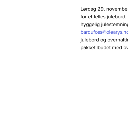
Lørdag 29. november v
for et felles julebord
hyggelig julestemning
bardufoss@olearys.n
julebord og overnatti
pakketilbudet med ov