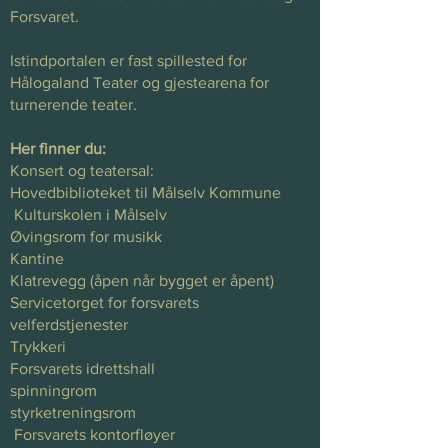
Forsvaret.
Istindportalen er fast spillested for
Hålogaland Teater og gjestearena for
turnerende teater.
Her finner du:
Konsert og teatersal:
Hovedbiblioteket til Målselv Kommune
Kulturskolen i Målselv
Øvingsrom for musikk
Kantine
Klatrevegg (åpen når bygget er åpent)
Servicetorget for forsvarets
velferdstjenester
Trykkeri
Forsvarets idrettshall
spinningrom
styrketreningsrom
Forsvarets kontorfløyer