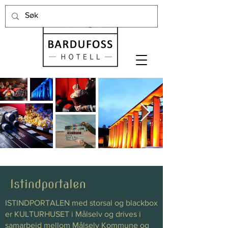
Istindportalen
ISTINDPORTALEN med storsal og blackbox
er KULTURHUSET i Målselv og drives i
samarbeid mellom Målselv Kommune og