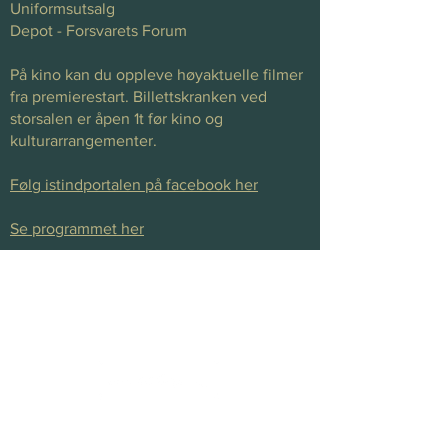
Uniformsutsalg
Depot - Forsvarets Forum
På kino kan du oppleve høyaktuelle filmer
fra premierestart. Billettskranken ved
storsalen er åpen 1t før kino og
kulturarrangementer.
Følg istindportalen på facebook her
Se programmet her
+47 778 30 500